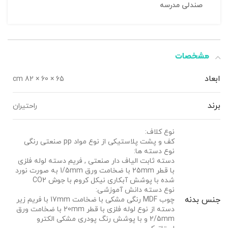
صندلی مدرسه
مشخصات
ابعاد
65 × 60 × 82 cm
برند
راحتیران
نوع کلاف:
کف و پشت پلاستیکی از نوع مواد pp صنعتی رنگی
نوع دسته ها:
دسته ثابت الیاف دار صنعتی , فریم دسته لوله فلزی
با قطر 25mm با ضخامت ورق 1/5mm به صورت نورد
شده با پوشش آبکاری نیکل کروم با جوش CO2
نوع دسته دانش آموزشی:
جنس بدنه
چوب MDF رنگی مشکی با ضخامت 17mm با فریم زیر
دسته از نوع لوله فلزی با قطر 20mm با ضخامت ورق
2/5mm و با پوشش رنگ پودری مشکی الکترو