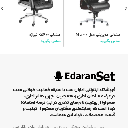
صندلی مدیریتی مدل M 8000
صندلی K5400 تیراژه
ص
تماس بگیرید
تماس بگیرید
ت
فروشگاه اینترنتی اداران ست با سابقه فعالیت طولانی مدت
در عرضه مبلمان اداری و همچنین تجهیز دفاتر اداری،
همواره از بهترین نام‌های تجاری در این عرصه استفاده
کرده است که رضایتمندی مشتریان محترم از کیفیت و
قیمت محصولات، گواه این مدعاست.
تهران، خیابان حافظ، روبروی بازار موبایل ایران، بازار مبل