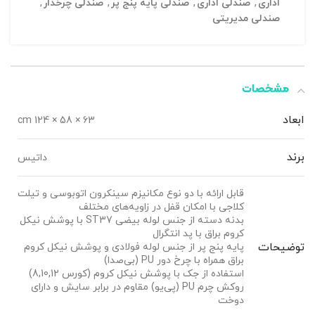
اداری
,
صندلی اداری
,
صندلی پایه پنج پر
,
صندلی چرخدار
,
صندلی مدیریتی
مشخصات
ابعاد
63 × 58 × 124 cm
برند
داتیس
قابل ارائه با دو نوع مکانیزم سینکرون اتوبوسی و تیلت
کلاجی با امکان قفل در زاویه‌های مختلف
بدنه دسته از جنس لوله بیضی ST37 با پوشش نیکل
کروم براق با پد انتگرال
توضیحات
پایه پنج پر از جنس لوله فولادی و پوشش نیکل کروم
براق همراه با چرخ دور PU (بی‌صدا)
استفاده از جک با پوشش نیکل کروم (کورس 8,10,12)
روکش چرم PU (پی‌یو) مقاوم در برابر سایش و دارای
دوخت