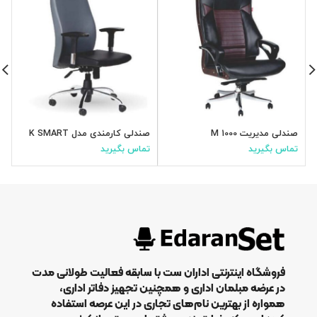
صندلی مدیریت M 1000
صندلی کارمندی مدل K SMART
ص
تماس بگیرید
تماس بگیرید
ت
فروشگاه اینترنتی اداران ست با سابقه فعالیت طولانی مدت
در عرضه مبلمان اداری و همچنین تجهیز دفاتر اداری،
همواره از بهترین نام‌های تجاری در این عرصه استفاده