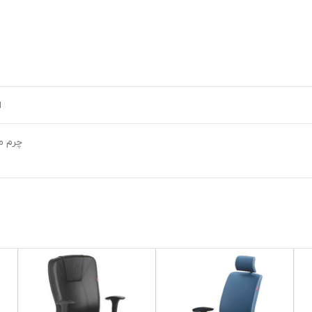
ا
چرم م