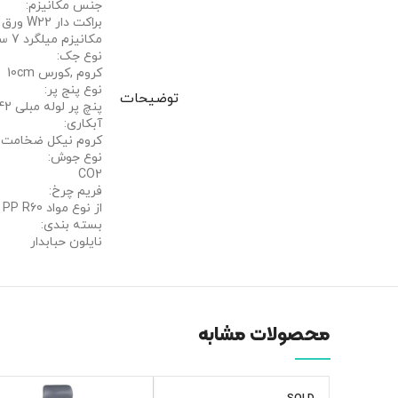
جنس مکانیزم:
مکانیزم میلگرد 7 سخت کاری شده.
نوع جک:
کروم ,کورس 10cm
نوع پنج پر:
توضیحات
پنچ پر لوله مبلی 42 پرس کاری شده به ضخامت 1/5mm به شعاع 66cm
آبکاری:
کروم نیکل ضخامت 12 میکرون
نوع جوش:
CO2
فریم چرخ:
از نوع مواد PP R60 پلی آمید با دور ژله ای از نوع PVC
بسته بندی:
نایلون حبابدار
محصولات مشابه