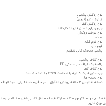
نوع روکش پشتی:
از نوع مش (توری)
نوع روکش کف:
چرم و پارچه طبق تاییده کارخانه
نوع دوخت روکش:
ساده
نوع فوم کف:
فوم سرد
پشتی متحرک قابل تنظیم
.
نوع کلاف پشتی:
پلاستیک الیاف دار صنعتی PP
نوع کلاف کف:
چوب درجه یک 8 لایه با ضخامت 2mm به تعداد 8 عدد
نوع دسته ها:
دسته تنظیمی 2 حالته روکش انتگرال – مواد فریم دسته پلی آمید الیاف دار – مواد کاور دسته PP الیاف دار
سته کلاج دار سینکرون – تنظیم ارتفاع جک – قفل کامل پشتی – تنظیم زاویه
ق وزن کاربر