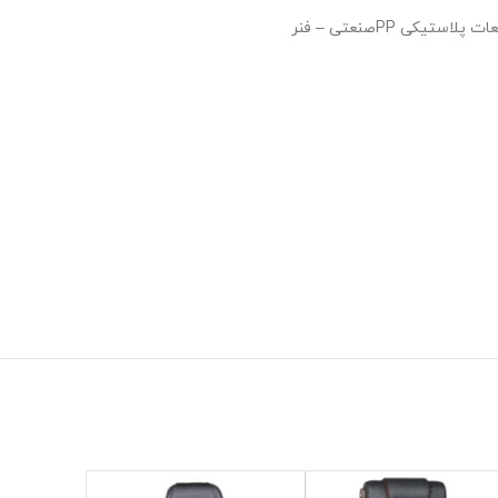
براکت دار W22 ورق 3 میل پرسکاری شده با رنگ مشکی الکترو استاتیک – جوش CO2 – مواد قطعات پلاستیکی PPصنعتی – فنر