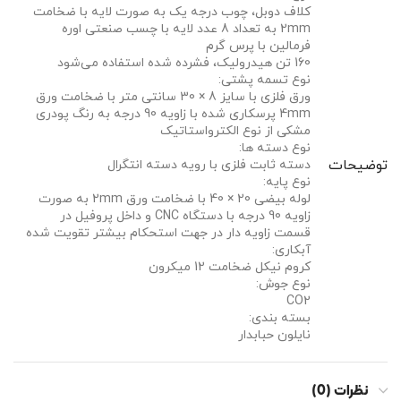
کلاف دوبل، چوب درجه یک به صورت لایه با ضخامت
2mm به تعداد 8 عدد لایه با چسب صنعتی اوره
فرمالین با پرس گرم
160 تن هیدرولیک، فشرده شده استفاده می‌شود
نوع تسمه پشتی:
ورق فلزی با سایز 8 × 30 سانتی متر با ضخامت ورق
4mm پرسکاری شده با زاویه 90 درجه به رنگ پودری
مشکی از نوع الکترواستاتیک
نوع دسته ها:
توضیحات
دسته ثابت فلزی با رویه دسته انتگرال
نوع پایه:
لوله بیضی 20 × 40 با ضخامت ورق 2mm به صورت
زاویه 90 درجه با دستگاه CNC و داخل پروفیل در
قسمت زاویه دار در جهت استحکام بیشتر تقویت شده
آبکاری:
کروم نیکل ضخامت 12 میکرون
نوع جوش:
CO2
بسته بندی:
نایلون حبابدار
نظرات (0)