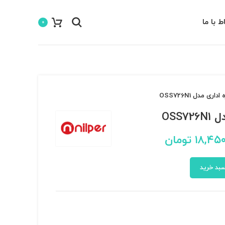
اط با ما
0
ری مدل OSS726N1
OSS7
۱۸,۴۵۰
تومان
سبد خرید