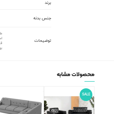
برند
جنس بدنه
طر
اس
توضیحات
قا
به
محصولات مشابه
SALE